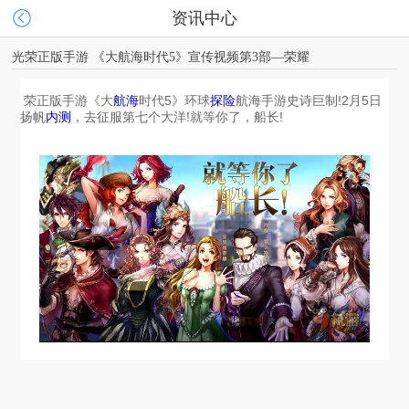
资讯中心
光荣正版手游 《大航海时代5》宣传视频第3部—荣耀
 荣正版手游《大
航海
时代5》环球
探险
航海手游史诗巨制!2月5日
扬帆
内测
，去征服第七个大洋!就等你了，船长!
